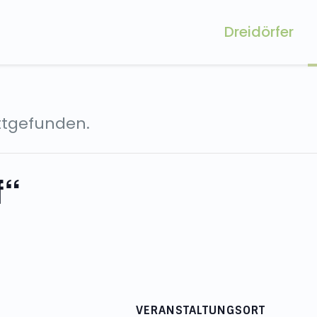
Dreidörfer
attgefunden.
f“
VERANSTALTUNGSORT