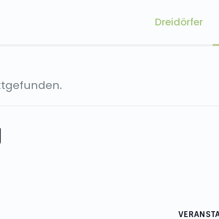
Dreidörfer
attgefunden.
g
VERANSTA